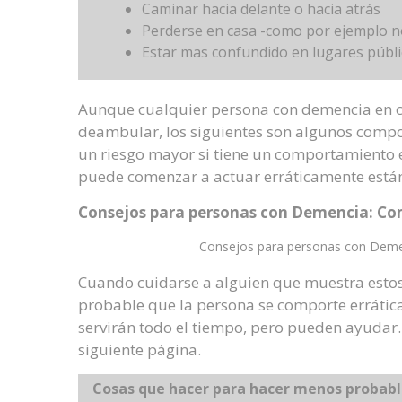
Caminar hacia delante o hacia atrás
Perderse en casa -como por ejemplo n
Estar mas confundido en lugares públ
Aunque cualquier persona con demencia en 
deambular, los siguientes son algunos compo
un riesgo mayor si tiene un comportamiento 
puede comenzar a actuar erráticamente están
Consejos para personas con Demencia: Co
Consejos para personas con Deme
Cuando cuidarse a alguien que muestra esto
probable que la persona se comporte errátic
servirán todo el tiempo, pero pueden ayudar. 
siguiente página.
Cosas que hacer para hacer menos probabl