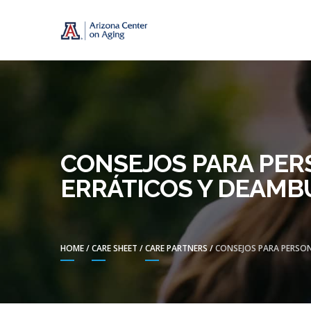
Skip
Skip
CENTER ON A
to
to
navigation
content
CONSEJOS PARA PE
ERRÁTICOS Y DEAMB
HOME
/
CARE SHEET
/
CARE PARTNERS
/
CONSEJOS PARA PERSO