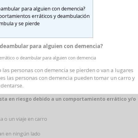
eambular para alguien con demencia?
ortamientos erráticos y deambulación
mbula y se pierde
o deambular para alguien con demencia?
errático o deambular para alguien con demencia
las personas con demencia se pierden o van a lugares
nes las personas con demencia pueden tomar un carro y
identarse.
sta en riesgo debido a un comportamiento errático y/o
a o un viaje en carro
jan en ningún lado