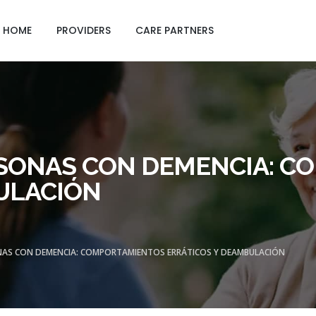
GING CARE SHEETS
HOME
PROVIDERS
CARE PARTNERS
RSONAS CON DEMENCIA: 
ULACIÓN
NAS CON DEMENCIA: COMPORTAMIENTOS ERRÁTICOS Y DEAMBULACIÓN