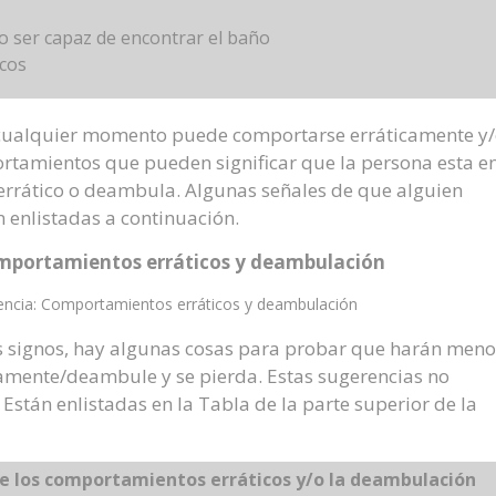
o ser capaz de encontrar el baño
icos
cualquier momento puede comportarse erráticamente y
rtamientos que pueden significar que la persona esta e
errático o deambula. Algunas señales de que alguien
 enlistadas a continuación.
mportamientos erráticos y deambulación
ncia: Comportamientos erráticos y deambulación
s signos, hay algunas cosas para probar que harán meno
amente/deambule y se pierda. Estas sugerencias no
Están enlistadas en la Tabla de la parte superior de la
e los comportamientos erráticos y/o la deambulación