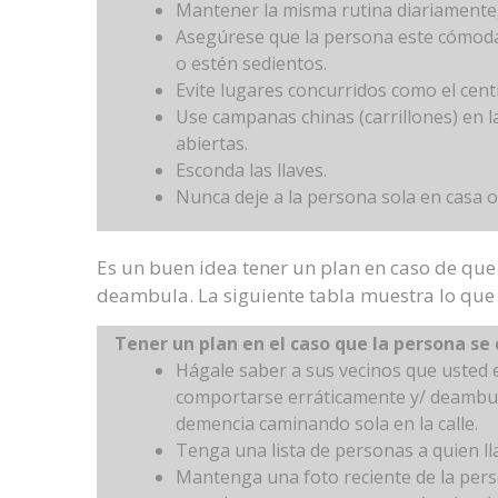
Mantener la misma rutina diariamente, e
Asegúrese que la persona este cómoda
o estén sedientos.
Evite lugares concurridos como el cent
Use campanas chinas (carrillones) en 
abiertas.
Esconda las llaves.
Nunca deje a la persona sola en casa o 
Es un buen idea tener un plan en caso de que
deambula. La siguiente tabla muestra lo que d
Tener un plan en el caso que la persona s
Hágale saber a sus vecinos que usted e
comportarse erráticamente y/ deambular
demencia caminando sola en la calle.
Tenga una lista de personas a quien l
Mantenga una foto reciente de la pers