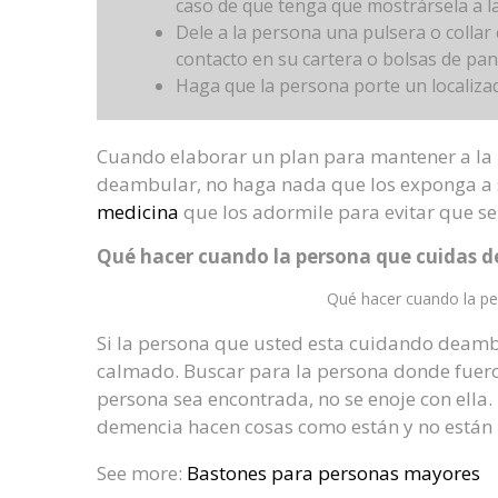
caso de que tenga que mostrársela a la 
Dele a la persona una pulsera o colla
contacto en su cartera o bolsas de pan
Haga que la persona porte un localiza
Cuando elaborar un plan para mantener a la 
deambular, no haga nada que los exponga a si
medicina
que los adormile para evitar que se 
Qué hacer cuando la persona que cuidas d
Qué hacer cuando la pe
Si la persona que usted esta cuidando deamb
calmado. Buscar para la persona donde fueron
persona sea encontrada, no se enoje con ella.
demencia hacen cosas como están y no están b
See more:
Bastones para personas mayores