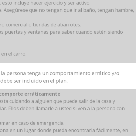
sto incluye hacer ejercicio y ser activo.
. Asegúrese que no tengan que ir al baño, tengan hambre,
ro comercial o tiendas de abarrotes.
las puertas y ventanas para saber cuando estén siendo
en el carro.
 la persona tenga un comportamiento errático y/o
ebe ser incluido en el plan.
e comporte erráticamente
sta cuidando a alguien que puede salir de la casa y
. Ellos deben llamarle a usted si ven a la persona con
lamar en caso de emergencia.
ona en un lugar donde pueda encontrarla fácilmente, en