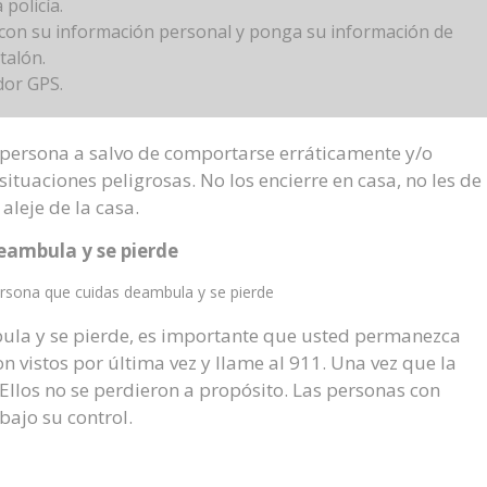
policía.
r con su información personal y ponga su información de
talón.
dor GPS.
persona a salvo de comportarse erráticamente y/o
tuaciones peligrosas. No los encierre en casa, no les de
aleje de la casa.
eambula y se pierde
rsona que cuidas deambula y se pierde
ula y se pierde, es importante que usted permanezca
 vistos por última vez y llame al 911. Una vez que la
 Ellos no se perdieron a propósito. Las personas con
ajo su control.