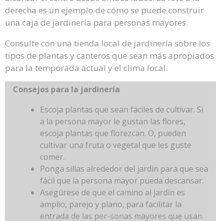
derecha es un ejemplo de cómo se puede construir
una caja de jardinería para personas mayores.
Consulte con una tienda local de jardinería sobre los
tipos de plantas y canteros que sean más apropiados
para la temporada actual y el clima local.
Consejos para la jardinería
Escoja plantas que sean fáciles de cultivar. Si
a la persona mayor le gustan las flores,
escoja plantas que florezcan. O, pueden
cultivar una fruta o vegetal que les guste
comer.
Ponga sillas alrededor del jardín para que sea
fácil que la persona mayor pueda descansar.
Asegúrese de que el camino al jardín es
amplio, parejo y plano, para facilitar la
entrada de las per-sonas mayores que usan