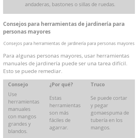
andaderas, bastones o sillas de ruedas.
Consejos para herramientas de jardinería para
personas mayores
Consejos para herramientas de jardinería para personas mayores
Para algunas personas mayores, usar herramientas
manuales de jardinería puede ser una tarea difícil.
Esto se puede remediar.
Consejo
¿Por qué?
Truco
Use
Estas
Se puede cortar
herramientas
herramientas
y pegar
manuales
son más
gomaespuma de
con mangos
fáciles de
tubería en los
grandes y
agarrar.
mangos.
blandos.