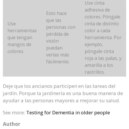
Use cinta
adhesiva de
Esto hace
colores. Póngale
que las
Use
cinta de distinto
personas con
herramientas
color a cada
pérdida de
que tengan
herramienta. Por
visión
mangos de
ejemplo,
puedan
colores.
póngale cinta
verlas más
roja a las palas, y
fácilmente.
amarilla a los
rastrillos.
Deje que los ancianos participen en las tareas del
jardín. Porque la jardinería es una buena manera de
ayudar a las personas mayores a mejorar su salud.
See more:
Testing for Dementia in older people
Author