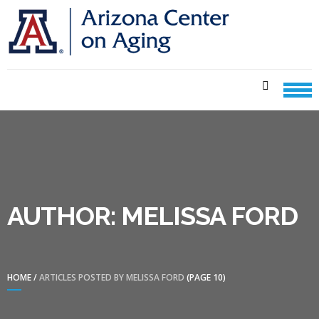
Skip
Skip
to
to
navigation
content
CENTER ON AGING CARE
SHEETS
AUTHOR:
MELISSA FORD
HOME
/
ARTICLES POSTED BY MELISSA FORD
(PAGE 10)