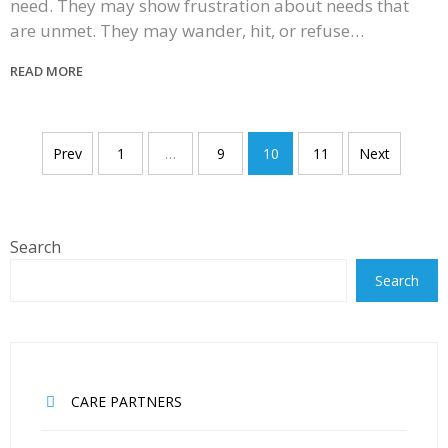
need. They may show frustration about needs that
are unmet. They may wander, hit, or refuse…
READ MORE
Posts
Prev
1
…
9
10
11
Next
navigation
Search
Search
CARE PARTNERS